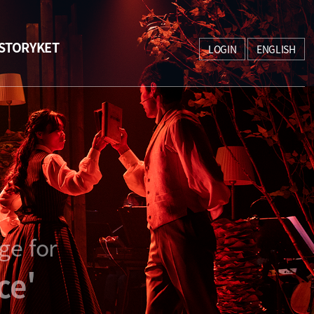
STORYKET
LOGIN
ENGLISH
ge for
ce'