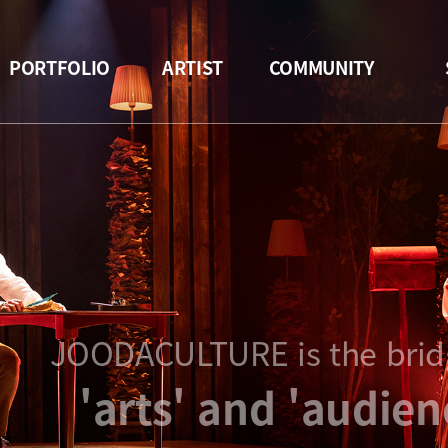
PORTFOLIO
ARTIST
COMMUNITY
JOODACULTURE is the brid
'arts' and 'audien