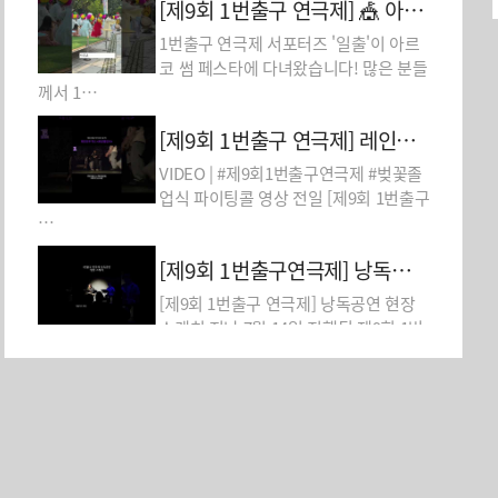
[제9회 1번출구 연극제] 🎪 아르코…
1번출구 연극제 서포터즈 '일출'이 아르
코 썸 페스타에 다녀왔습니다! 많은 분들
께서 1…
[제9회 1번출구 연극제] 레인보우 …
VIDEO | #제9회1번출구연극제 #벚꽃졸
모집 공고
업식 파이팅콜 영상 전일 [제9회 1번출구
…
[제9회 1번출구연극제] 낭독공연 현…
[제9회 1번출구 연극제] 낭독공연 현장
스케치 지난 7월 14일 진행된 제9회 1번
출…